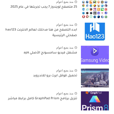
منذ بضع اعوام
25 متصفح لويندوز 7 يجب تجربتها في عام 2025
منذ بضع اعوام
ابدء التصفح من هنا مدخلك لعالم الانترنت hao123
صفحتي الرئيسية
منذ بضع اعوام
مشغل فيديو سامسونج الأصلي apk
منذ بضع اعوام
تحميل قوقل ايرث برو للاندرويد
منذ بضع اعوام
تنزيل برنامج GraphPad Prism كامل برابط مباشر