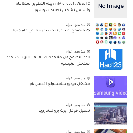
Microsoft Visual C++: بيئة التطوير المتكاملة
وأساس تشغيل تطبيقات ويندوز
منذ بضع اعوام
25 متصفح لويندوز 7 يجب تجربتها في عام 2025
منذ بضع اعوام
ابدء التصفح من هنا مدخلك لعالم الانترنت hao123
صفحتي الرئيسية
منذ بضع اعوام
مشغل فيديو سامسونج الأصلي apk
منذ بضع اعوام
تحميل قوقل ايرث برو للاندرويد
منذ بضع اعوام