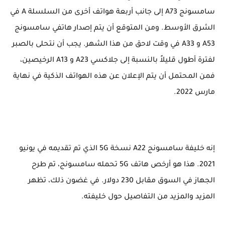
سامسونج A73 إلى جانب أربعة هواتف أخرى من السلسلة A في
الشرق الأوسط. ومن المتوقع أن يتم إصدار هاتفي سامسونج
A53 و A33 في وقت لاحق من هذا الشهر. يجب أن نتحلى بالصبر
لفترة أطول قليلاً بالنسبة إلى جلاكسي A23 و A13 الرخيصين،
فمن المحتمل أن يتم الإعلان عن هذه الهواتف الذكية في نهاية
مارس 2022.
إنه خليفة سامسونج A22 نسخة 5G الذي تم تقديمه في يونيو
2021. هذا هو أرخص هاتف 5G تحمله سامسونج، تم طرح
الجهاز في السوق مقابل 230 دولار. في غضون ذلك، تظهر
المزيد والمزيد من التفاصيل حول خليفته.