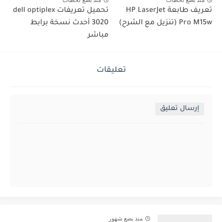
منذ بضع لحظات
منذ بضع لحظات
تعريف طابعة HP LaserJet
تحميل تعريفات dell optiplex
Pro M15w (تنزيل مع الشرح)
3020 أحدث نسخة برابط
مباشر
تعليقات
إرسال تعليق
منذ بضع شهور