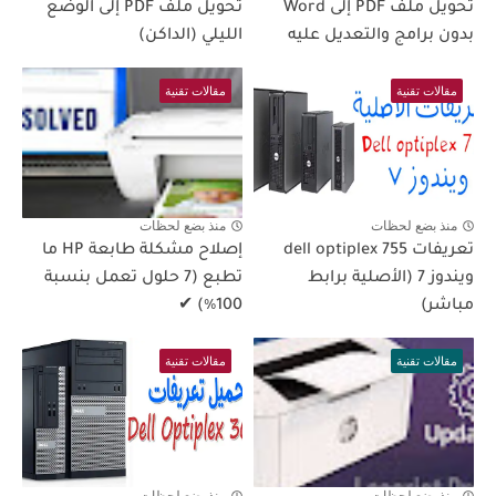
تحويل ملف PDF إلى Word
تحويل ملف PDF إلى الوضع
بدون برامج والتعديل عليه
الليلي (الداكن)
مقالات تقنية
مقالات تقنية
منذ بضع لحظات
منذ بضع لحظات
تعريفات dell optiplex 755
إصلاح مشكلة طابعة HP ما
ويندوز 7 (الأصلية برابط
تطبع (7 حلول تعمل بنسبة
مباشر)
100٪) ✔
مقالات تقنية
مقالات تقنية