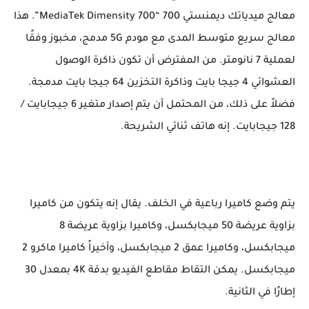
معالج ميدياتك ديمنستي 700 “MediaTek Dimensity 700”. هذا
معالج سريع متوسط المدى مع مودم 5G مدمج، مخبوز وفقًا
لعملية 7 نانومتر. من المفترض أن تكون ذاكرة الوصول
العشوائي 4 جيجا بايت وذاكرة التخزين 64 جيجا بايت مدمجة.
فضلاً على ذلك، من المحتمل أن يتم إصدار متغير 6 جيجابايت /
128 جيجابايت. إنه هاتف ثنائي الشريحة.
يتم وضع كاميرا رباعية في الخلف. يقال إنه يتكون من كاميرا
بزاوية عريضة 50 ميجابكسل، وكاميرا بزاوية عريضة 8
ميجابكسل، وكاميرا عمق 2 ميجابكسل، وأخيراً كاميرا ماكرو 2
ميجابكسل. يمكن التقاط مقاطع الفيديو بدقة 4K بمعدل 30
إطارًا في الثانية.