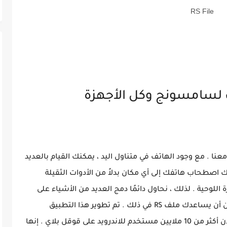
RS File
ات لسامسونج وكل الأجهزة
معنا . مع وجود الهاتف في متناول اليد ، يمكنك القيام بالعديد
 اصطحاب هاتفك إلى أي مكان بدلاً من الأدوات الثقيلة
اللوحية . لذلك ، نحاول دائمًا دمج العديد من الأشياء على
الهاتف ، بما في ذلك إدارة ملفات البيانات . يمكن أن يساعدك ملف RS في ذلك . تم تطوير هذا التطبيق
بواسطة شركة RS Mobile Group وقد اجتذب الآن أكثر من 10 ملايين مستخدم للاندرويد على قوقل بلاي . إنها