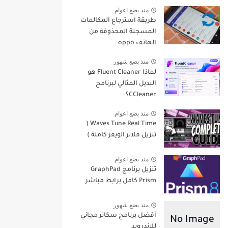
منذ بضع اعوام
طريقة استرجاع المكالمات
المسجلة المحذوفة من
الهاتف oppo
منذ بضع شهور
لماذا Fluent Cleaner هو
البديل المثالي لبرنامج
CCleaner؟
منذ بضع اعوام
Waves Tune Real Time (
تنزيل فلاتر الويفز كاملة )
منذ بضع اعوام
تنزيل برنامج GraphPad
Prism كامل برابط مباشر
منذ بضع شهور
أفضل برنامج سكانر مجاني
للاندرويد