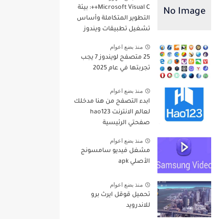
Microsoft Visual C++: بيئة
التطوير المتكاملة وأساس
تشغيل تطبيقات ويندوز
منذ بضع اعوام
25 متصفح لويندوز 7 يجب
تجربتها في عام 2025
منذ بضع اعوام
ابدء التصفح من هنا مدخلك
لعالم الانترنت hao123
صفحتي الرئيسية
منذ بضع اعوام
مشغل فيديو سامسونج
الأصلي apk
منذ بضع اعوام
تحميل قوقل ايرث برو
للاندرويد