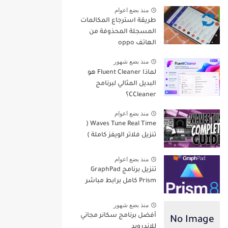
منذ بضع اعوام
طريقة استرجاع المكالمات
المسجلة المحذوفة من
الهاتف oppo
منذ بضع شهور
لماذا Fluent Cleaner هو
البديل المثالي لبرنامج
CCleaner؟
منذ بضع اعوام
Waves Tune Real Time (
تنزيل فلاتر الويفز كاملة )
منذ بضع اعوام
تنزيل برنامج GraphPad
Prism كامل برابط مباشر
منذ بضع شهور
أفضل برنامج سكانر مجاني
للاندرويد