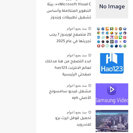
Microsoft Visual C++: بيئة
التطوير المتكاملة وأساس
تشغيل تطبيقات ويندوز
منذ بضع اعوام
25 متصفح لويندوز 7 يجب
تجربتها في عام 2025
منذ بضع اعوام
ابدء التصفح من هنا مدخلك
لعالم الانترنت hao123
صفحتي الرئيسية
منذ بضع اعوام
مشغل فيديو سامسونج
الأصلي apk
منذ بضع اعوام
تحميل قوقل ايرث برو
للاندرويد