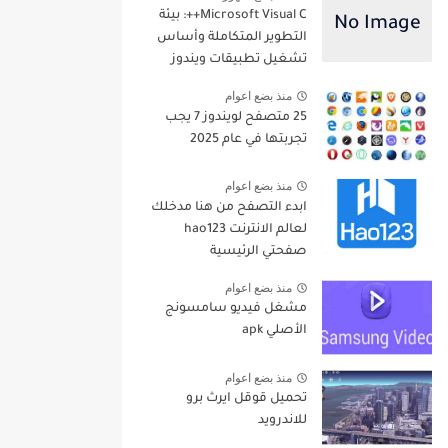
Microsoft Visual C++: بيئة
التطوير المتكاملة وأساس
تشغيل تطبيقات ويندوز
منذ بضع اعوام
25 متصفح لويندوز 7 يجب
تجربتها في عام 2025
منذ بضع اعوام
ابدء التصفح من هنا مدخلك
لعالم الانترنت hao123
صفحتي الرئيسية
منذ بضع اعوام
مشغل فيديو سامسونج
الأصلي apk
منذ بضع اعوام
تحميل قوقل ايرث برو
للاندرويد