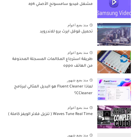
مشغل فيديو سامسونج الأصلي apk
منذ بضع اعوام
تحميل قوقل ايرث برو للاندرويد
منذ بضع اعوام
طريقة استرجاع المكالمات المسجلة المحذوفة
من الهاتف oppo
منذ بضع شهور
لماذا Fluent Cleaner هو البديل المثالي لبرنامج
CCleaner؟
منذ بضع اعوام
Waves Tune Real Time ( تنزيل فلاتر الويفز كاملة )
منذ بضع شهور