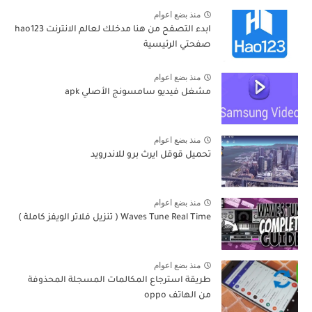
منذ بضع اعوام
ابدء التصفح من هنا مدخلك لعالم الانترنت hao123
صفحتي الرئيسية
منذ بضع اعوام
مشغل فيديو سامسونج الأصلي apk
منذ بضع اعوام
تحميل قوقل ايرث برو للاندرويد
منذ بضع اعوام
Waves Tune Real Time ( تنزيل فلاتر الويفز كاملة )
منذ بضع اعوام
طريقة استرجاع المكالمات المسجلة المحذوفة
من الهاتف oppo