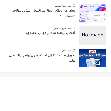
منذ بضع شهور
لماذا Fluent Cleaner هو البديل المثالي لبرنامج
CCleaner؟
منذ بضع شهور
أفضل برنامج سكانر مجاني للاندرويد
منذ عام
تحويل ملف PDF إلى Word بدون برامج والتعديل
عليه