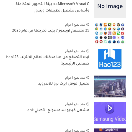
Microsoft Visual C++: بيئة التطوير المتكاملة
وأساس تشغيل تطبيقات ويندوز
منذ بضع اعوام
25 متصفح لويندوز 7 يجب تجربتها في عام 2025
منذ بضع اعوام
ابدء التصفح من هنا مدخلك لعالم الانترنت hao123
صفحتي الرئيسية
منذ بضع اعوام
تحميل قوقل ايرث برو للاندرويد
منذ بضع اعوام
مشغل فيديو سامسونج الأصلي apk
منذ بضع اعوام