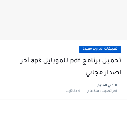
تطبيقات اندرويد مفيدة
تحميل برنامج pdf للموبايل apk آخر
إصدار مجاني
التقني القديم
اخر تحديث :
منذ عام
4 دقائق للقراءة