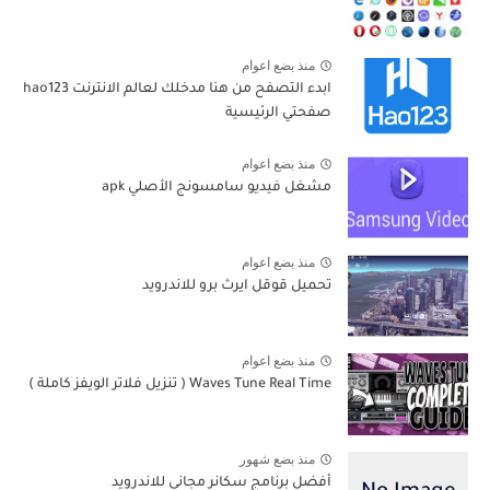
منذ بضع اعوام
ابدء التصفح من هنا مدخلك لعالم الانترنت hao123
صفحتي الرئيسية
منذ بضع اعوام
مشغل فيديو سامسونج الأصلي apk
منذ بضع اعوام
تحميل قوقل ايرث برو للاندرويد
منذ بضع اعوام
Waves Tune Real Time ( تنزيل فلاتر الويفز كاملة )
منذ بضع شهور
أفضل برنامج سكانر مجاني للاندرويد