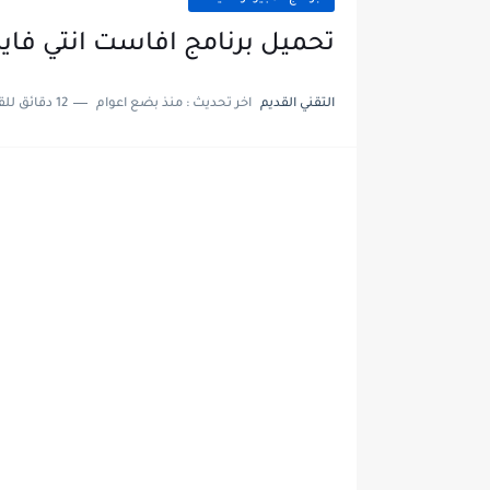
تحميل برنامج افاست انتي فايروس st antivirus
التقني القديم
اخر تحديث :
منذ بضع اعوام
12 دقائق للقراءة