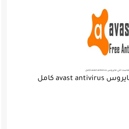
ي فايروس avast antivirus كامل
تحميل برنامج افاست انتي فايروس avast antivirus كامل