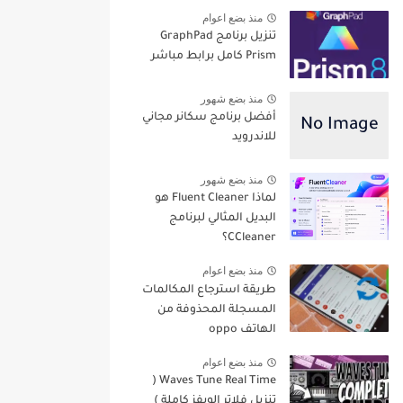
منذ بضع اعوام
تنزيل برنامج GraphPad
Prism كامل برابط مباشر
منذ بضع شهور
أفضل برنامج سكانر مجاني
للاندرويد
منذ بضع شهور
لماذا Fluent Cleaner هو
البديل المثالي لبرنامج
CCleaner؟
منذ بضع اعوام
طريقة استرجاع المكالمات
المسجلة المحذوفة من
الهاتف oppo
منذ بضع اعوام
Waves Tune Real Time (
تنزيل فلاتر الويفز كاملة )