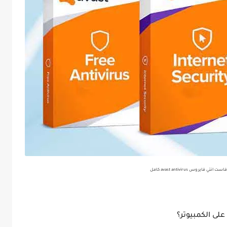
ي فايروس avast antivirus كامل
لى الكمبيوتر؟