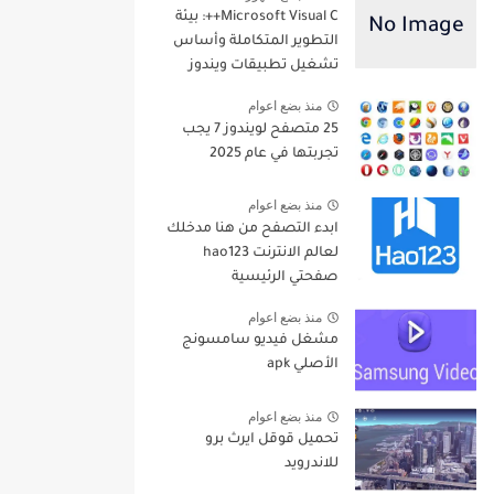
Microsoft Visual C++: بيئة
التطوير المتكاملة وأساس
تشغيل تطبيقات ويندوز
منذ بضع اعوام
25 متصفح لويندوز 7 يجب
تجربتها في عام 2025
منذ بضع اعوام
ابدء التصفح من هنا مدخلك
لعالم الانترنت hao123
صفحتي الرئيسية
منذ بضع اعوام
مشغل فيديو سامسونج
الأصلي apk
منذ بضع اعوام
تحميل قوقل ايرث برو
للاندرويد