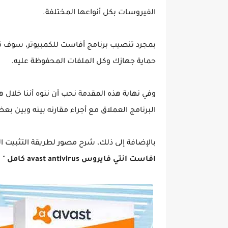
الفيروسات بكل أنواعها المختلفة.
بمجرد تنصيب برنامج أفاست للكمبيوتر، سوف ت
حماية جهازك وكل الملفات المحفوظة عليه.
وفي نهاية هذه المقدمة نحب أن ننوه أننا خلا
البرنامج العملاق مع أجراء مقارنه بينه وبين بع
بالإضافة إلى ذلك، شرح مصور لطريقة التثبيت ا
افاست انتي فايروس avast antivirus كامل
" 