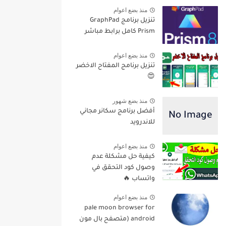
منذ بضع اعوام
تنزيل برنامج GraphPad
Prism كامل برابط مباشر
منذ بضع اعوام
تنزيل برنامج المفتاح الاخضر
😍
منذ بضع شهور
أفضل برنامج سكانر مجاني
للاندرويد
منذ بضع اعوام
كيفية حل مشكلة عدم
وصول كود التحقق في
واتساب 🔥
منذ بضع اعوام
pale moon browser for
android (متصفح بال مون