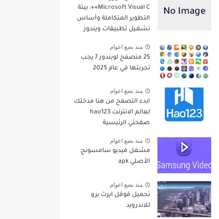
Microsoft Visual C++: بيئة
التطوير المتكاملة وأساس
تشغيل تطبيقات ويندوز
منذ بضع اعوام
25 متصفح لويندوز 7 يجب
تجربتها في عام 2025
منذ بضع اعوام
ابدء التصفح من هنا مدخلك
لعالم الانترنت hao123
صفحتي الرئيسية
منذ بضع اعوام
مشغل فيديو سامسونج
الأصلي apk
منذ بضع اعوام
تحميل قوقل ايرث برو
للاندرويد