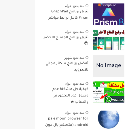
منذ بضع اعوام
تنزيل برنامج GraphPad
Prism كامل برابط مباشر
منذ بضع اعوام
تنزيل برنامج المفتاح الاخضر
😍
منذ بضع شهور
أفضل برنامج سكانر مجاني
للاندرويد
منذ بضع اعوام
كيفية حل مشكلة عدم
وصول كود التحقق في
واتساب 🔥
منذ بضع اعوام
pale moon browser for
android (متصفح بال مون