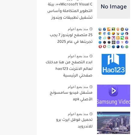
Microsoft Visual C++: بيئة
التطوير المتكاملة وأساس
تشغيل تطبيقات ويندوز
منذ بضع اعوام
25 متصفح لويندوز 7 يجب
تجربتها في عام 2025
منذ بضع اعوام
ابدء التصفح من هنا مدخلك
لعالم الانترنت hao123
صفحتي الرئيسية
منذ بضع اعوام
مشغل فيديو سامسونج
الأصلي apk
منذ بضع اعوام
تحميل قوقل ايرث برو
للاندرويد