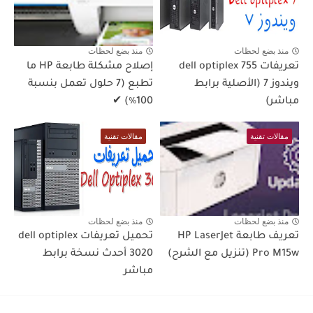
منذ بضع لحظات
منذ بضع لحظات
تعريفات dell optiplex 755
إصلاح مشكلة طابعة HP ما
ويندوز 7 (الأصلية برابط
تطبع (7 حلول تعمل بنسبة
مباشر)
100٪) ✔
مقالات تقنية
مقالات تقنية
منذ بضع لحظات
منذ بضع لحظات
تعريف طابعة HP LaserJet
تحميل تعريفات dell optiplex
Pro M15w (تنزيل مع الشرح)
3020 أحدث نسخة برابط
مباشر