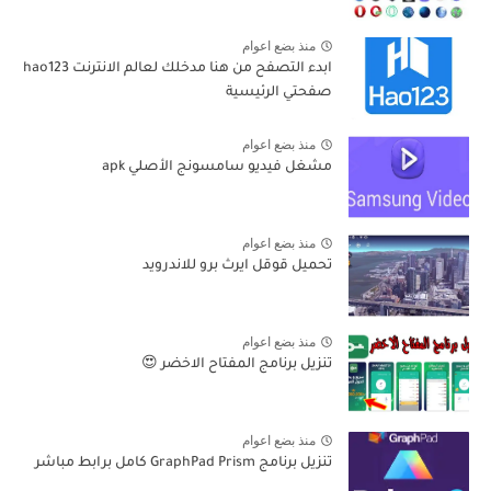
منذ بضع اعوام
ابدء التصفح من هنا مدخلك لعالم الانترنت hao123
صفحتي الرئيسية
منذ بضع اعوام
مشغل فيديو سامسونج الأصلي apk
منذ بضع اعوام
تحميل قوقل ايرث برو للاندرويد
منذ بضع اعوام
تنزيل برنامج المفتاح الاخضر 😍
منذ بضع اعوام
تنزيل برنامج GraphPad Prism كامل برابط مباشر