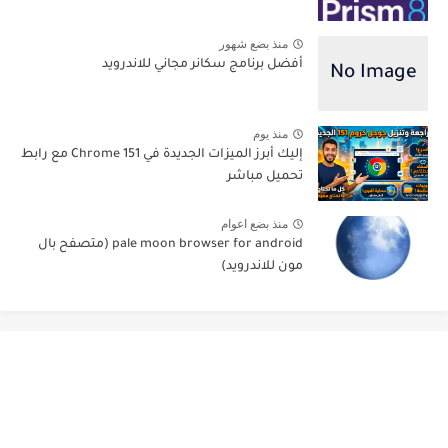
منذ بضع شهور
أفضل برنامج سكانر مجاني للاندرويد
منذ يوم
إليك أبرز الميزات الجديدة في Chrome 151 مع رابط
تحميل مباشر
منذ بضع اعوام
pale moon browser for android (متصفح بال
مون للاندرويد)