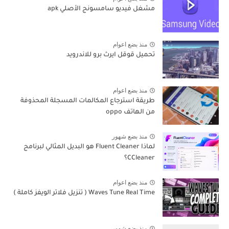
مشغل فيديو سامسونج الأصلي apk
منذ بضع اعوام
تحميل قوقل ايرث برو للاندرويد
منذ بضع اعوام
طريقة استرجاع المكالمات المسجلة المحذوفة
من الهاتف oppo
منذ بضع شهور
لماذا Fluent Cleaner هو البديل المثالي لبرنامج
CCleaner؟
منذ بضع اعوام
Waves Tune Real Time ( تنزيل فلاتر الويفز كاملة )
منذ بضع شهور