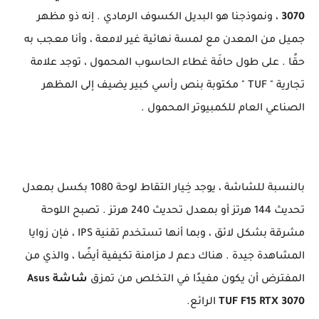
3070
، ونموذجنا هو البديل الكسوف الرمادي . إنه ذو مظهر
جميل من المعدن مع لمسة نهائية غير لامعة ، وأنا معجب به
حقًا . على طول حافَة غطاء الحاسوب المحمول ، توجد علامة
تجارية " TUF " مكتوبة بنص رأسي كبير يضيف إلى المظهر
الصناعي العام للكمبيوتر المحمول .
بالنسبة للشاشة ، يوجد خِيار التقاط لوحة 1080 بكسل بمعدل
تحديث 144 هرتز أو بمعدل تحديث 240 هرتز . تصبح اللوحة
مشرقة بشكل لائق ، وبما أنها تستخدم تقنية IPS ، فإن زوايا
المشاهدة جيدة . هناك دعم لـ مزامنة تكيفية أيضًا ، والذي من
المفترض أن يكون مفيدًا في التخلص من تمزق
شاشة Asus
TUF F15 RTX 3070
الرائع.