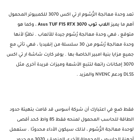
تعد وحدة معالجة الرُّسُوم ار تي اكس 3070 للكمبيوتر المحمول
أهم ما يميز
اللاب توب Asus TUF F15 RTX 3070
، وكما هو
متوقع ، فهي وحدة معالجة رُسُوم جيدة للألعاب . نظرًا لأنها
وحدة معالجة رُسُوم من 30 سلسلة من إنفيديا ، فهي تأتي مع
جميع مزايا بنية امبير الخاصة بها . يوفر كارت شاشة ار تي اكس
3070 إمكانات رائعة لتتبع الأشعة وميزات فريدة أخرى مثل
DLSS ودعم NVENC والمزيد .
فقط ضع في اعتبارك أن شركة أسوس قد قامت بتهيئة حدود
الطاقة للحاسب المحمول لمنحه فقط 85 واط كحد أقصى
لوحدة معالجة الرُّسُوم ، لذلك سيكون الأداء محدودًا . ستعمل