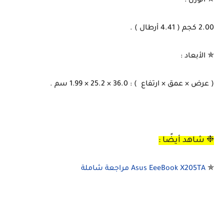
✯ الوزن :
2.00 كجم ( 4.41 أرطال ) .
✯ الأبعاد :
( عرض × عمق × ارتفاع ) : 36.0 × 25.2 × 1.99 سم .
❉ شاهد أيضًا :
✯
Asus EeeBook X205TA مراجعة شاملة