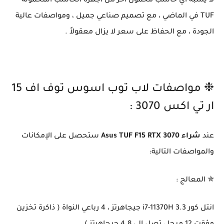
لا يشبه أي حاسب محمول آخر من أجهزة الحاسب المحمولة
TUF في الماضي ، مع تصميم صناعي جميل ، ومواصفات عالية
الجودة ، مع الحفاظ على سعر لا يزال معقولاً .
❉ مواصفات لاب توب اسوس توف اف 15
ار تي اكس 3070 :
عند
شراء Asus TUF F15 RTX 3070
ستحصل على الإمكانات
والمواصفات التالية:
✯ المعالج :
انتل كور i7-11370H 3.3 جيجاهرتز ، 4 رباعي النواة ( ذاكرة تخزين