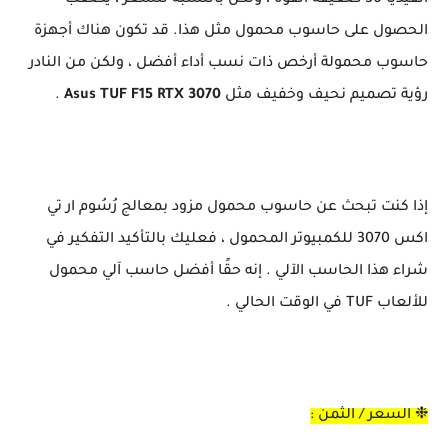
انفيديا 30 ضعيفة القوة ، ولكن بالنسبة للسعر ، يصعب
الحصول على حاسوب محمول مثل هذا. قد تكون هناك أجهزة
حاسوب محمولة أرخص ذات نسب أداء أفضل ، ولكن من النادر
رؤية تصميم نحيف وخفيف مثل
Asus TUF F15 RTX 3070
.
إذا كنت تبحث عن حاسوب محمول مزود بمعالج رُسُوم ار تي
اكس 3070 للكمبيوتر المحمول ، فعليك بالتأكيد التفكير في
شراء هذا الحاسب الآلي . إنه حقًا أفضل حاسب آلي محمول
للألعاب TUF في الوقت الحالي .
❉ السعر / الثمن :