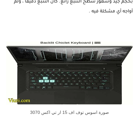
بحجم جيد وشعور سطح التتبع رائع. كان التتبع دقيقًا ، ولم
أواجه أي مشكلة فيه .
صورة اسوس توف اف 15 ار تي اكس 3070