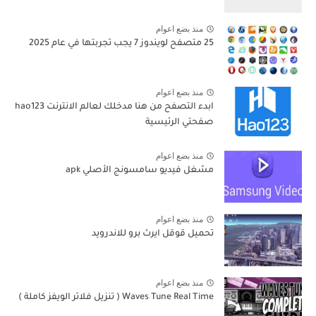
منذ بضع اعوام
25 متصفح لويندوز 7 يجب تجربتها في عام 2025
منذ بضع اعوام
ابدء التصفح من هنا مدخلك لعالم الانترنت hao123
صفحتي الرئيسية
منذ بضع اعوام
مشغل فيديو سامسونج الأصلي apk
منذ بضع اعوام
تحميل قوقل ايرث برو للاندرويد
منذ بضع اعوام
Waves Tune Real Time ( تنزيل فلاتر الويفز كاملة )