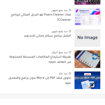
منذ بضع شهور
لماذا Fluent Cleaner هو البديل المثالي لبرنامج
CCleaner؟
منذ بضع شهور
أفضل برنامج سكانر مجاني للاندرويد
منذ بضع اعوام
طريقة استرجاع المكالمات المسجلة المحذوفة
من الهاتف oppo
منذ عام
تحويل ملف PDF إلى Word بدون برامج والتعديل
عليه