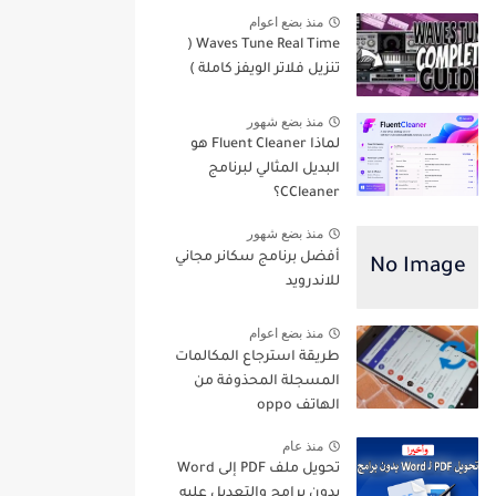
منذ بضع اعوام
Waves Tune Real Time (
تنزيل فلاتر الويفز كاملة )
منذ بضع شهور
لماذا Fluent Cleaner هو
البديل المثالي لبرنامج
CCleaner؟
منذ بضع شهور
أفضل برنامج سكانر مجاني
للاندرويد
منذ بضع اعوام
طريقة استرجاع المكالمات
المسجلة المحذوفة من
الهاتف oppo
منذ عام
تحويل ملف PDF إلى Word
بدون برامج والتعديل عليه