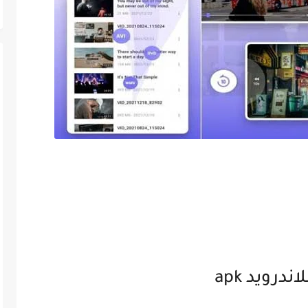
رويد apk