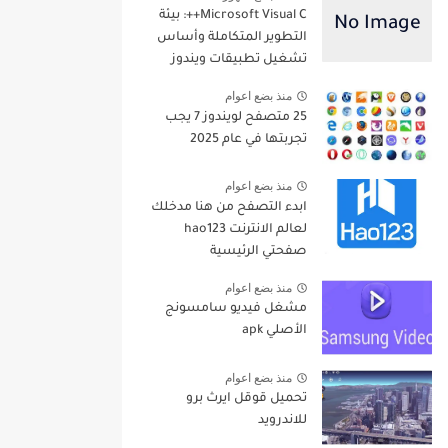
Microsoft Visual C++: بيئة
التطوير المتكاملة وأساس
تشغيل تطبيقات ويندوز
منذ بضع اعوام
25 متصفح لويندوز 7 يجب
تجربتها في عام 2025
منذ بضع اعوام
ابدء التصفح من هنا مدخلك
لعالم الانترنت hao123
صفحتي الرئيسية
منذ بضع اعوام
مشغل فيديو سامسونج
الأصلي apk
منذ بضع اعوام
تحميل قوقل ايرث برو
للاندرويد