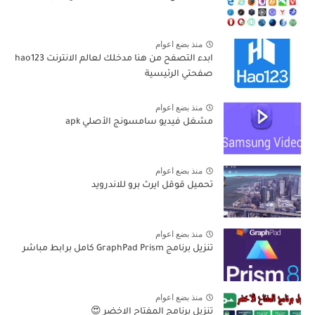
منذ بضع اعوام
ابدء التصفح من هنا مدخلك لعالم الانترنت hao123
صفحتي الرئيسية
منذ بضع اعوام
مشغل فيديو سامسونج الأصلي apk
منذ بضع اعوام
تحميل قوقل ايرث برو للاندرويد
منذ بضع اعوام
تنزيل برنامج GraphPad Prism كامل برابط مباشر
منذ بضع اعوام
تنزيل برنامج المفتاح الاخضر 😍