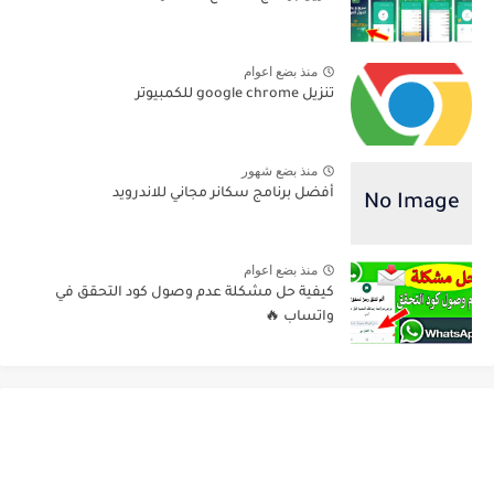
منذ بضع اعوام
تنزيل google chrome للكمبيوتر
منذ بضع شهور
أفضل برنامج سكانر مجاني للاندرويد
منذ بضع اعوام
كيفية حل مشكلة عدم وصول كود التحقق في
واتساب 🔥