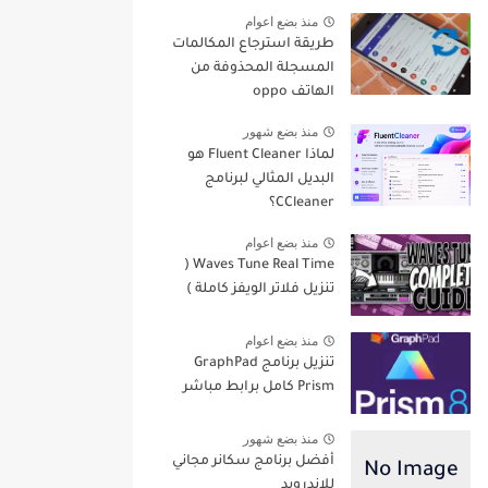
منذ بضع اعوام
طريقة استرجاع المكالمات
المسجلة المحذوفة من
الهاتف oppo
منذ بضع شهور
لماذا Fluent Cleaner هو
البديل المثالي لبرنامج
CCleaner؟
منذ بضع اعوام
Waves Tune Real Time (
تنزيل فلاتر الويفز كاملة )
منذ بضع اعوام
تنزيل برنامج GraphPad
Prism كامل برابط مباشر
منذ بضع شهور
أفضل برنامج سكانر مجاني
للاندرويد