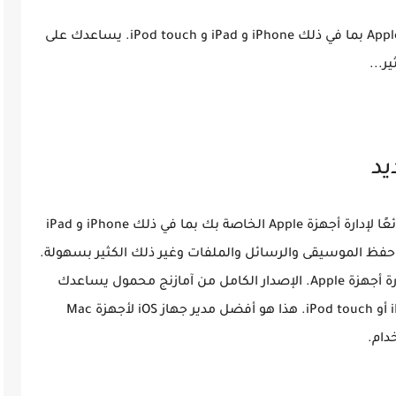
لإدارة أجهزة Apple بما في ذلك iPhone و iPad و iPod touch. يساعدك على
ر...
تطبيقًا رائعًا لإدارة أجهزة Apple الخاصة بك بما في ذلك iPhone و iPad
لى نقل وحفظ الموسيقى والرسائل والملفات وغير ذلك الكثير بسهولة.
إضافةً إلى ذلك، فهو يوفر لك أسهل طريقة لإدارة أجهزة Apple. الإصدار الكامل من آمازنج محمول يساعدك
على إجراء نسخ احتياطي آمن لأي iPhone أو iPad أو iPod touch. هذا هو أفضل مدير جهاز iOS لأجهزة Mac
دام.