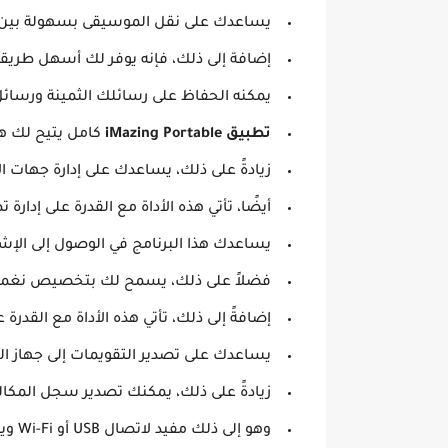
يساعدك على نقل الموسيقى بسهولة بين iPhone و iPad وغير ذلك
إضافة إلى ذلك، فإنه يوفر لك أسهل طريقة
يمكنه الحفاظ على رسائلك الثمينة ورسائل الوسائط المتعددة و e
تطبيق iMazing Portable
كامل يتيح لك هذه ال
زيادةً على ذلك، يساعدك على إدارة جهات 
أيضًا، تأتي هذه الأداة مع القدرة على إدارة تطبيقات Phone
يساعدك هذا البرنامج في الوصول إلى الإش
فضلاً على ذلك، يسمح لك بتخصيص نغمات 
إضافةً إلى ذلك، تأتي هذه الأداة مع القدرة على تصد
يساعدك على تصدير التقويمات إلى جهاز الحاسوب
زيادةً على ذلك، يمكنك تصدير سجل المكالم
وهو إلى ذلك مفيد لاتصال USB أو Wi-Fi ويسمح لك بإدارة الاقتران.