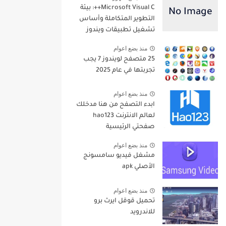
Microsoft Visual C++: بيئة
التطوير المتكاملة وأساس
تشغيل تطبيقات ويندوز
منذ بضع اعوام
25 متصفح لويندوز 7 يجب
تجربتها في عام 2025
منذ بضع اعوام
ابدء التصفح من هنا مدخلك
لعالم الانترنت hao123
صفحتي الرئيسية
منذ بضع اعوام
مشغل فيديو سامسونج
الأصلي apk
منذ بضع اعوام
تحميل قوقل ايرث برو
للاندرويد