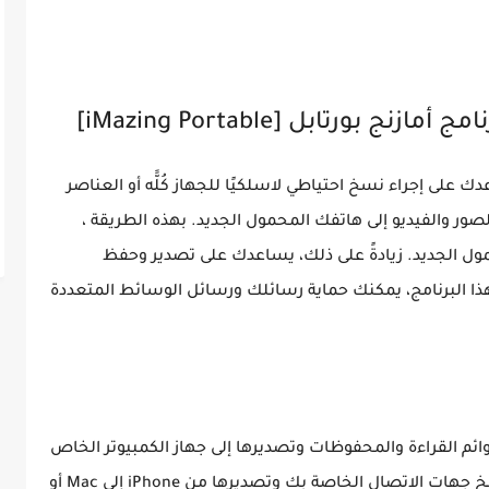
ورتابل [iMazing Portable]
 على إجراء نسخ احتياطي لاسلكيًا للجهاز كُلََّه أو العناصر
ور والفيديو إلى هاتفك المحمول الجديد. بهذه الطريقة ،
ول الجديد. زيادةً على ذلك، يساعدك على تصدير وحفظ
ك. باستخدام هذا البرنامج، يمكنك حماية رسائلك ورسائل الوسائط المتعددة
ائم القراءة والمحفوظات وتصديرها إلى جهاز الكمبيوتر الخاص
بك. زيادةً على ذلك، تساعدك هذه الأداة على نسخ جهات الاتصال الخاصة بك وتصديرها من iPhone إلى Mac أو