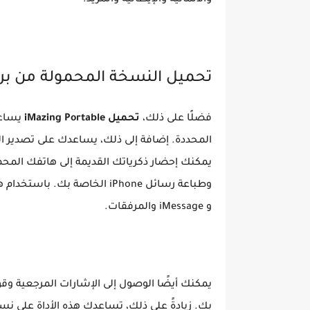
والألمانية والإيطالية والمزيد.
تحميل النسخة المحمولة من برنامج أمازنج ب
فضلًا على ذلك،
تحميل iMazing Portable
يساعدك
المحددة. إضافة إلى ذلك، يساعدك على تصدير الص
يمكنك إحضار ذكرياتك القديمة إلى هاتفك المحم
وطباعة رسائل iPhone الخاصة ب
و iMessage والمرفقات.
يمكنك أيضًا الوصول إلى الإشارات المرجعية وقو