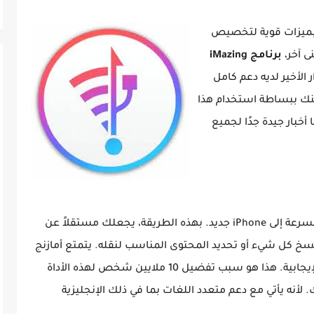
ا بميزات قوية لتخصيص
برنامج iMazing
 أيضًا، الإصدار الأخير لديه دعم كامل
طريقة جيدة. يمكنك ببساطة استخدام هذا
أخبار جيدة جدًا لجميع
زيادةً على ذلك، فهو يساعدك على نقل بياناتك بسرعة إلى iPhone جديد. بهذه الطريقة، يجعلك مستقلاً عن
اة، يمكنك نسخ كل شيء أو تحديد المحتوى المناسب لنقله. يتمتع أمازنج
بورتابل بسمعة طيبة نظرًا لملايين التقييمات الإيجابية. هذا هو سبب تفضيل 10 ملايين شخص لهذه الأداة
 لغتك. لأنه يأتي مع دعم متعدد اللغات بما في ذلك الإنجليزية