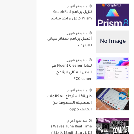
منذ بضع اعوام
تنزيل برنامج GraphPad
Prism كامل برابط مباشر
منذ بضع شهور
أفضل برنامج سكانر مجاني
للاندرويد
منذ بضع شهور
لماذا Fluent Cleaner هو
البديل المثالي لبرنامج
CCleaner؟
منذ بضع اعوام
طريقة استرجاع المكالمات
المسجلة المحذوفة من
الهاتف oppo
منذ بضع اعوام
Waves Tune Real Time (
تنزيل فلاتر الويفز كاملة )