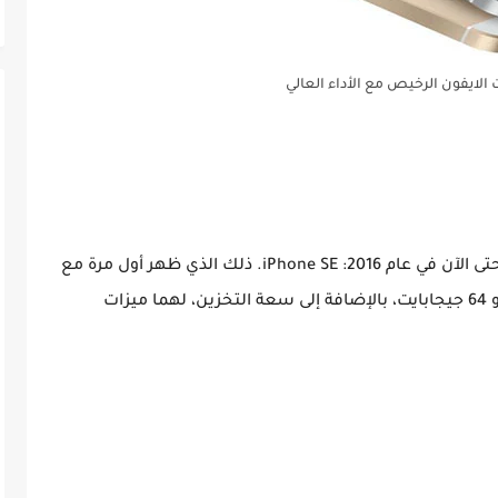
أتي هذا الأسبوع لأخبرك عن أحدث إصدارات ابل حتى الآن في عام 2016: iPhone SE. ذلك الذي ظهر أول مرة مع
جهاز الأيفون الجديد هذا، متوفر في نسختين 16 و 64 جيجابايت، بالإضافة إلى سعة التخزين، لهما ميزات