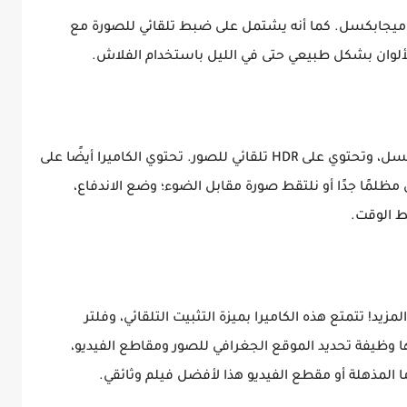
حتوي هاتف ايفون 6 على كاميرا iSight بدقة 12 ميجابكسل. كما أنه يشتمل على ضبط تلقائي للصورة مع
تتيح الكاميرا صورًا بانورامية تصل إلى 63 ميجابكسل، وتحتوي على HDR تلقائي للصور. تحتوي الكاميرا أيضًا على
ظلمًا جدًا أو نلتقط صورة مقابل الضوء؛ وضع الاندفاع،
 الوقت.
مزيد! تتمتع هذه الكاميرا بميزة التثبيت التلقائي، وفلتر
ا وظيفة تحديد الموقع الجغرافي للصور ومقاطع الفيديو،
ا المذهلة أو مقطع الفيديو هذا لأفضل فيلم وثائقي.