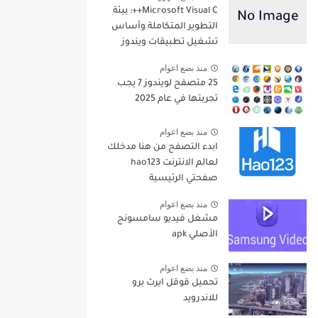
Microsoft Visual C++: بيئة
التطوير المتكاملة وأساس
تشغيل تطبيقات ويندوز
منذ بضع اعوام
25 متصفح لويندوز 7 يجب
تجربتها في عام 2025
منذ بضع اعوام
ابدء التصفح من هنا مدخلك
لعالم الانترنت hao123
صفحتي الرئيسية
منذ بضع اعوام
مشغل فيديو سامسونج
الأصلي apk
منذ بضع اعوام
تحميل قوقل ايرث برو
للاندرويد