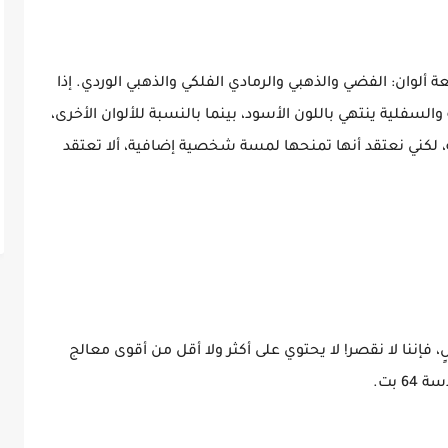
، يتوفر iPhone SE الجديد بأربعة ألوان: الفضي والذهبي والرمادي الفلكي والذهبي الوردي. إذا
والسفلية ينتهي باللون الأسود، بينما بالنسبة للألوان الأخرى،
، لكني نعتقد أنها تمنحها لمسة شخصية إضافية، ألا تعتقد
يد يتمتع بأداء عالٍ، فإننا لا نقصر! لا يحتوي على أكثر ولا أقل من أقوى معالج