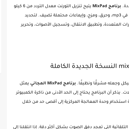
دة.
برنامج MixPad
يتيح تنزيل التورنت معدل التردد من 6 كيلو
هرتز إلى 96 كيلو هرتز. هناك تحويل دفق محتمل في mp3، وحرق، ومزج، وإيماءات محتملة تضيف. لتحديد
رات المتعددة، وتطبيق الانتقال، وتسجيل الأصوات، وتحرير
هيكل وجعله مشرقًا ونظيفًا.
برنامج MixPad المجاني
يمثل
يذكر أن البرنامج يحتاج إلى الحد الأدنى من ذاكرة الكمبيوتر
ة استخدام وحدة المعالجة المركزية إلى أقصى حد من خلال
لقائية التي تمجد دفق الصوت بشكل أكثر دقة. إذا انتقلنا إلى