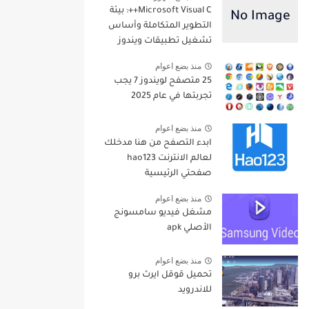
Microsoft Visual C++: بيئة
التطوير المتكاملة وأساس
تشغيل تطبيقات ويندوز
منذ بضع اعوام
25 متصفح لويندوز 7 يجب
تجربتها في عام 2025
منذ بضع اعوام
ابدء التصفح من هنا مدخلك
لعالم الانترنت hao123
صفحتي الرئيسية
منذ بضع اعوام
مشغل فيديو سامسونج
الأصلي apk
منذ بضع اعوام
تحميل قوقل ايرث برو
للاندرويد