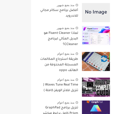
منذ بضع شهور
أفضل برنامج سكانر مجاني
للاندرويد
منذ بضع شهور
لماذا Fluent Cleaner هو
البديل المثالي لبرنامج
CCleaner؟
منذ بضع اعوام
طريقة استرجاع المكالمات
المسجلة المحذوفة من
الهاتف oppo
منذ بضع اعوام
Waves Tune Real Time (
تنزيل فلاتر الويفز كاملة )
منذ بضع اعوام
تنزيل برنامج GraphPad
Prism كامل برابط مباشر