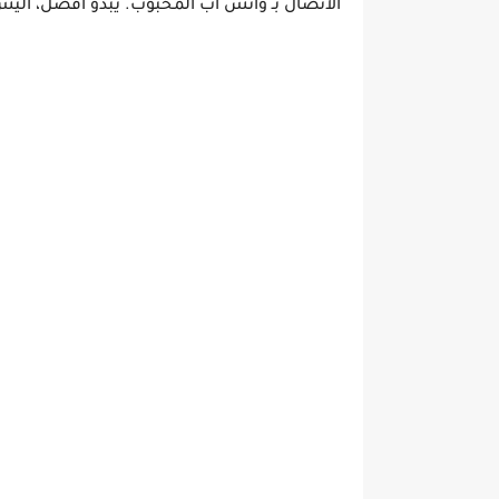
الاتصال بـ واتس اب المحبوب. يبدو أفضل، ألي