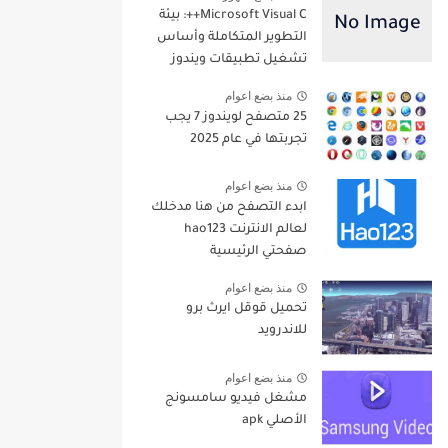
Microsoft Visual C++: بيئة
التطوير المتكاملة وأساس
تشغيل تطبيقات ويندوز
منذ بضع اعوام
25 متصفح لويندوز 7 يجب
تجربتها في عام 2025
منذ بضع اعوام
ابدء التصفح من هنا مدخلك
لعالم الانترنت hao123
صفحتي الرئيسية
منذ بضع اعوام
تحميل قوقل ايرث برو
للاندرويد
منذ بضع اعوام
مشغل فيديو سامسونج
الأصلي apk