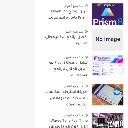
منذ بضع اعوام
تنزيل برنامج GraphPad
Prism كامل برابط مباشر
منذ بضع شهور
أفضل برنامج سكانر مجاني
للاندرويد
منذ بضع شهور
لماذا Fluent Cleaner هو
البديل المثالي لبرنامج
CCleaner؟
منذ بضع اعوام
طريقة استرجاع المكالمات
المسجلة المحذوفة من
الهاتف oppo
منذ بضع اعوام
Waves Tune Real Time (
تنزيل فلاتر الويفز كاملة )