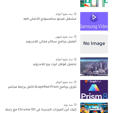
منذ بضع اعوام
مشغل فيديو سامسونج الأصلي apk
منذ بضع شهور
أفضل برنامج سكانر مجاني للاندرويد
منذ بضع اعوام
تحميل قوقل ايرث برو للاندرويد
منذ بضع اعوام
تنزيل برنامج GraphPad Prism كامل برابط مباشر
منذ يوم
إليك أبرز الميزات الجديدة في Chrome 151 مع رابط