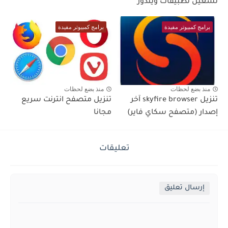
تشغيل تطبيقات ويندوز
برامج كمبيوتر مفيدة
برامج كمبيوتر مفيدة
منذ بضع لحظات
منذ بضع لحظات
تنزيل skyfire browser آخر
تنزيل متصفح انترنت سريع
إصدار (متصفح سكاي فاير)
مجانا
تعليقات
إرسال تعليق