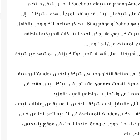
يتصدر عمالقة التكنولوجيا مثل موقع أمازون Amazon وموقع فيسبوك Facebook الأخبار بشكل منتظم.
رادفة تمامًا للبحث على شبكة الإنترنت. قد يعتقد المرء أن هذه الشركات - إلى
 بالكامل.
نت كل يوم، ولا يمكن لهذه الشركات الأمريكية الناطقة
ؤلاء المستخدمين المتنوعين.
 أمريكا لا يعني أنها لا تلعب دورًا كبيرًا في المشهد عبر شبكة
إحدى هذه الشركات التي لا تزال تشكل جزءًا مهمًا في صناعة التكنولوجيا هي شركة ياندكس Yandex الروسية.
محرك البحث yandex
، وتستمر في الابتكار ليس فقط في
اصطناعي والتحليلات وتطوير الويب والمزيد.
تأتي غالبية إيرادات شركة ياندكس الروسية من إعلانات البحث
في المحتوى. في الأساس، تدفع الشركات لشركة ياندكس Yandex للمساعدة في الترويج لأعمالها من خلال
ث جوجل Google، عندما تبحث في
موقع ياندكس
،
خاص بك.