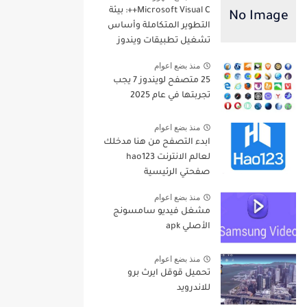
Microsoft Visual C++: بيئة
التطوير المتكاملة وأساس
تشغيل تطبيقات ويندوز
منذ بضع اعوام
25 متصفح لويندوز 7 يجب
تجربتها في عام 2025
منذ بضع اعوام
ابدء التصفح من هنا مدخلك
لعالم الانترنت hao123
صفحتي الرئيسية
منذ بضع اعوام
مشغل فيديو سامسونج
الأصلي apk
منذ بضع اعوام
تحميل قوقل ايرث برو
للاندرويد