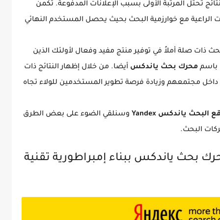
ائج تحتل المرتبة الأولى بسبب الإعلانات المدفوعة. تكمن
ت الراعية مع خوارزمية البحث بحيث يحصل المستخدم النهائي
 على تقديم نتائج بحث ذات صلة أملاً في توفير منتج مفيد وفعال لأولئك الذين
 باسم
محرك بحث ياندكس
أيضا. من خلال إظهار النتائج ذات
ة داخل مجتمعهم وزيادة فرصة تطوير المستخدمين للولاء تجاه
 البحث ياندكس Yandex
وسنلقي الضوء على بعض الطرق
حركات البحث.
ك بحث ياندكس ببناء إمبراطورية تقنية