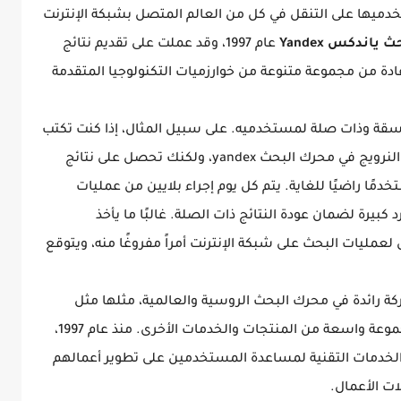
يها على التنقل في كل من العالم المتصل بشبكة الإنترنت
ياندكس Yandex
عام 1997، وقد عملت على تقديم نتائج
ة من مجموعة متنوعة من خوارزميات التكنولوجيا المتقدمة
سقة وذات صلة لمستخدميه. على سبيل المثال، إذا كنت تكتب
ورقة تاريخ وتكتب قرية جارلسبرج Jarlsburg في النرويج في محرك البحث yandex، ولكنك تحصل على نتائج
مًا راضيًا للغاية. يتم كل يوم إجراء بلايين من عمليات
كبيرة لضمان عودة النتائج ذات الصلة. غالبًا ما يأخذ
عمليات البحث على شبكة الإنترنت أمراً مفروغًا منه، ويتوقع
 رائدة في محرك البحث الروسية والعالمية، مثلها مثل
المنظمات الأخرى المماثلة، فإنها تقدم أيضًا مجموعة واسعة من المنتجات والخدمات الأخرى. منذ عام 1997،
لخدمات التقنية لمساعدة المستخدمين على تطوير أعمالهم
ات الأعمال.