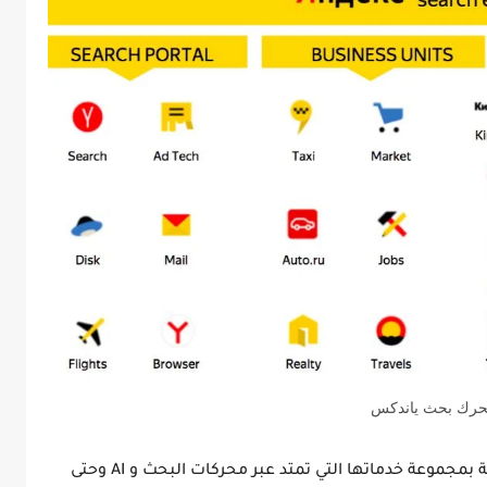
رك بحث ياندكس
هي شركة تقنية معروفة بمجموعة خدماتها التي تمتد عبر محركات البحث و AI وحتى