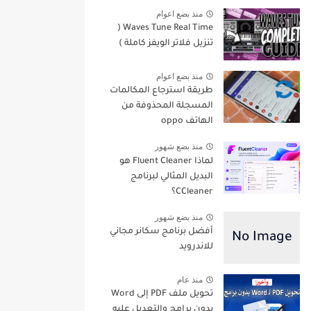
منذ بضع اعوام
Waves Tune Real Time (
تنزيل فلاتر الويفز كاملة )
منذ بضع اعوام
طريقة استرجاع المكالمات
المسجلة المحذوفة من
الهاتف oppo
منذ بضع شهور
لماذا Fluent Cleaner هو
البديل المثالي لبرنامج
CCleaner؟
منذ بضع شهور
أفضل برنامج سكانر مجاني
للاندرويد
منذ عام
تحويل ملف PDF إلى Word
بدون برامج والتعديل عليه