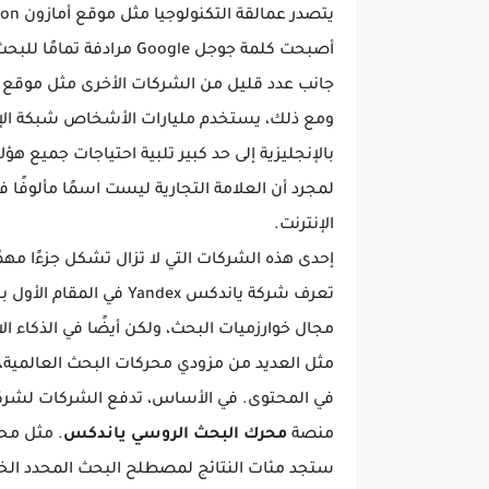
أصبحت كلمة جوجل Google م
جانب عدد قليل من الشركات الأخرى مثل موقع ياهو Yahoo أو موقع Bing - تحتكر صناعة التكنولوجيا
ومع ذلك، يستخدم مليارات الأشخاص شبكة الإنتر
بالإنجليزية إلى حد كبير تلبية احتياجات جميع ه
لمجرد أن العلامة التجارية ليست اسمًا مألوفًا في
الإنترنت.
تعرف شركة ياندكس Yandex في المقام الأول بـ
مجال خوارزميات البحث، ولكن أيضًا في الذكاء ال
مثل العديد من مزودي محركات البحث العالمية، 
منصة
محرك البحث الروسي ياندكس
. مثل محرك البح
ستجد مئات النتائج لمصطلح البحث المحدد ال