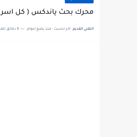
محرك بحث ياندكس ( كل اسرار محر
التقني القديم
اخر تحديث :
منذ بضع اعوام
8 دقائق للقراءة