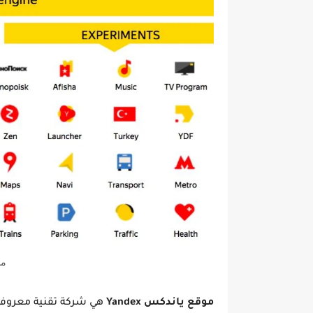
مح
موقع ياندكس Yandex