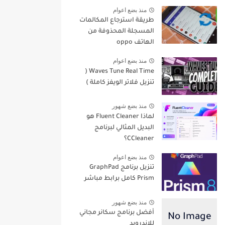
منذ بضع اعوام
طريقة استرجاع المكالمات
المسجلة المحذوفة من
الهاتف oppo
منذ بضع اعوام
Waves Tune Real Time (
تنزيل فلاتر الويفز كاملة )
منذ بضع شهور
لماذا Fluent Cleaner هو
البديل المثالي لبرنامج
CCleaner؟
منذ بضع اعوام
تنزيل برنامج GraphPad
Prism كامل برابط مباشر
منذ بضع شهور
أفضل برنامج سكانر مجاني
للاندرويد