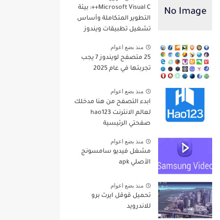
Microsoft Visual C++: بيئة
التطوير المتكاملة وأساس
تشغيل تطبيقات ويندوز
منذ بضع اعوام
25 متصفح لويندوز 7 يجب
تجربتها في عام 2025
منذ بضع اعوام
ابدء التصفح من هنا مدخلك
لعالم الانترنت hao123
صفحتي الرئيسية
منذ بضع اعوام
مشغل فيديو سامسونج
الأصلي apk
منذ بضع اعوام
تحميل قوقل ايرث برو
للاندرويد