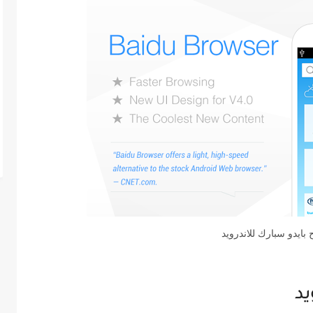
بايدو سبارك للاندرويد
يد