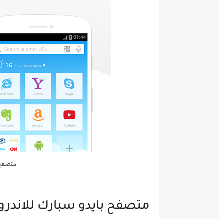
متصفح 
متصفح بايدو سبارك للاندرو