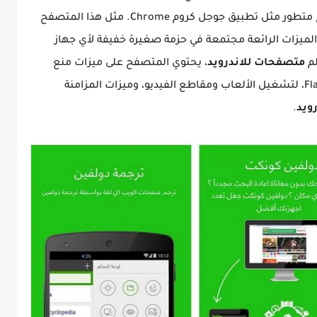
وستتضمن جميع الميزات التي يمتلكها متصفح متطور مثل تطبيق جوجل كروم Chrome. مثل هذا المتصفح
. يحتوي على جميع الميزات الرائعة مجتمعة في حزمة صغيرة خفيفة لأي جهاز
لم
متصفحات للاندرويد
، يحتوي المتصفح على ميزات منع
الإعلانات Ad Block ومشغل الفلاش Flash Player، لتشغيل الألعاب ومقاطع الفيديو، وميزات المزامنة
ويد
.