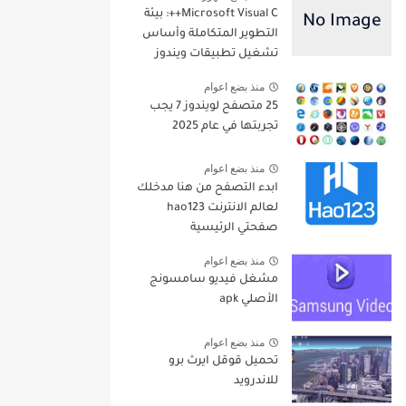
Microsoft Visual C++: بيئة
التطوير المتكاملة وأساس
تشغيل تطبيقات ويندوز
منذ بضع اعوام
25 متصفح لويندوز 7 يجب
تجربتها في عام 2025
منذ بضع اعوام
ابدء التصفح من هنا مدخلك
لعالم الانترنت hao123
صفحتي الرئيسية
منذ بضع اعوام
مشغل فيديو سامسونج
الأصلي apk
منذ بضع اعوام
تحميل قوقل ايرث برو
للاندرويد