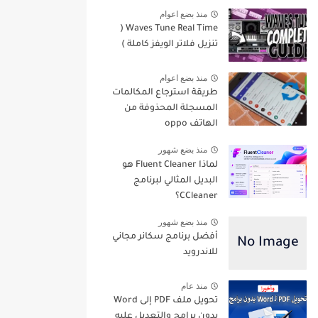
منذ بضع اعوام
Waves Tune Real Time (
تنزيل فلاتر الويفز كاملة )
منذ بضع اعوام
طريقة استرجاع المكالمات
المسجلة المحذوفة من
الهاتف oppo
منذ بضع شهور
لماذا Fluent Cleaner هو
البديل المثالي لبرنامج
CCleaner؟
منذ بضع شهور
أفضل برنامج سكانر مجاني
للاندرويد
منذ عام
تحويل ملف PDF إلى Word
بدون برامج والتعديل عليه