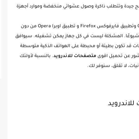
بة تصفح جيدة وتتطلب ذاكرة وصول عشوائي منخفضة وموارد أجهزة
يعد كل من تطبيق قوقل كروم Google Chrome وتطبيق فايرفوكس Firefox و تطبيق اوبرا Opera من دون
يوعًا. المشكلة ليست في كل جهاز يمكن تشغيله. سيوافق
ت قد تكون بطيئة أو محبطة على الهواتف الذكية متوسطة
نشور عن تحميل اقوى
متصفحات للاندرويد
. بالنسبة لأولئك
يات، لا تقلق، سنوفر لك.
لاندرويد