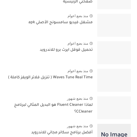
صفحتي الرئيسية
منذ بضع اعوام
مشغل فيديو سامسونج الأصلي apk
منذ بضع اعوام
تحميل قوقل ايرث برو للاندرويد
منذ بضع اعوام
Waves Tune Real Time ( تنزيل فلاتر الويفز كاملة )
منذ بضع شهور
لماذا Fluent Cleaner هو البديل المثالي لبرنامج
CCleaner؟
منذ بضع شهور
أفضل برنامج سكانر مجاني للاندرويد