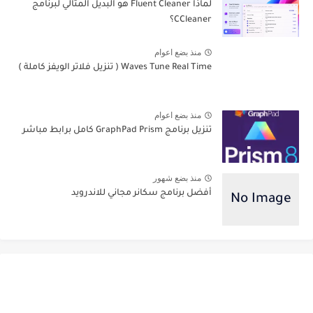
لماذا Fluent Cleaner هو البديل المثالي لبرنامج
CCleaner؟
منذ بضع اعوام
Waves Tune Real Time ( تنزيل فلاتر الويفز كاملة )
منذ بضع اعوام
تنزيل برنامج GraphPad Prism كامل برابط مباشر
منذ بضع شهور
أفضل برنامج سكانر مجاني للاندرويد