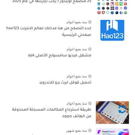
25 متصفح لويندوز 7 يجب تجربتها في عام 2025
منذ بضع اعوام
ابدء التصفح من هنا مدخلك لعالم الانترنت hao123
صفحتي الرئيسية
منذ بضع اعوام
مشغل فيديو سامسونج الأصلي apk
منذ بضع اعوام
تحميل قوقل ايرث برو للاندرويد
منذ بضع اعوام
طريقة استرجاع المكالمات المسجلة المحذوفة
من الهاتف oppo
منذ بضع شهور