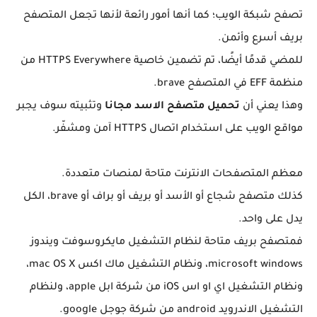
تصفح شبكة الويب؛ كما أنها أمور رائعة لأنها تجعل المتصفح
بريف أسرع وأئمن.
للمضي قدمًا أيضًا، تم تضمين خاصية HTTPS Everywhere من
منظمة EFF في المتصفح brave.
وهذا يعني أن
تحميل متصفح الاسد مجانا
وتثبيته سوف يجبر
مواقع الويب على استخدام اتصال HTTPS آمن ومشفّر.
معظم المتصفحات الانترنت متاحة لمنصات متعددة.
كذلك متصفح شجاع أو الأسد أو بريف أو براف أو brave، الكل
يدل على واحد.
فمتصفح بريف متاحة لنظام التشغيل مايكروسوفت ويندوز
microsoft windows، ونظام التشغيل ماك اكس mac OS X،
ونظام التشغيل اي او اس iOS من شركة ابل apple، ولنظام
التشغيل الاندرويد android من شركة جوجل google.