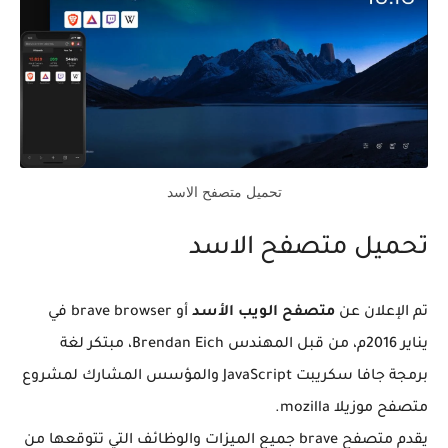
تحميل متصفح الاسد
تحميل متصفح الاسد
تم الإعلان عن
متصفح الويب الأسد
أو brave browser في
يناير 2016م، من قبل المهندس Brendan Eich، مبتكر لغة
برمجة جافا سكريبت JavaScript والمؤسس المشارك لمشروع
متصفح موزيلا mozilla.
يقدم متصفح brave جميع الميزات والوظائف التي تتوقعها من