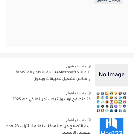
إرسال تعليق
منذ بضع شهور
Microsoft Visual C++: بيئة التطوير المتكاملة
وأساس تشغيل تطبيقات ويندوز
منذ بضع اعوام
25 متصفح لويندوز 7 يجب تجربتها في عام 2025
منذ بضع اعوام
ابدء التصفح من هنا مدخلك لعالم الانترنت hao123
صفحتي الرئيسية