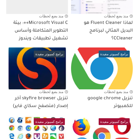
منذ بضع لحظات
منذ بضع لحظات
لماذا Fluent Cleaner هو
Microsoft Visual C++: بيئة
البديل المثالي لبرنامج
التطوير المتكاملة وأساس
CCleaner؟
تشغيل تطبيقات ويندوز
برامج كمبيوتر مفيدة
برامج كمبيوتر مفيدة
منذ بضع لحظات
منذ بضع لحظات
تنزيل google chrome
تنزيل skyfire browser آخر
للكمبيوتر
إصدار (متصفح سكاي فاير)
برامج كمبيوتر مفيدة
برامج كمبيوتر مفيدة