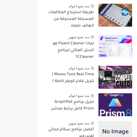
منذ بضع اعوام
طريقة استرجاع المكالمات
المسجلة المحذوفة من
الهاتف oppo
منذ بضع شهور
لماذا Fluent Cleaner هو
البديل المثالي لبرنامج
CCleaner؟
منذ بضع اعوام
Waves Tune Real Time (
تنزيل فلاتر الويفز كاملة )
منذ بضع اعوام
تنزيل برنامج GraphPad
Prism كامل برابط مباشر
منذ بضع شهور
أفضل برنامج سكانر مجاني
للاندرويد