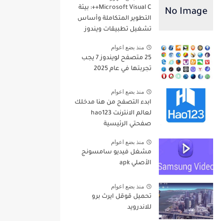
Microsoft Visual C++: بيئة
التطوير المتكاملة وأساس
تشغيل تطبيقات ويندوز
منذ بضع اعوام
25 متصفح لويندوز 7 يجب
تجربتها في عام 2025
منذ بضع اعوام
ابدء التصفح من هنا مدخلك
لعالم الانترنت hao123
صفحتي الرئيسية
منذ بضع اعوام
مشغل فيديو سامسونج
الأصلي apk
منذ بضع اعوام
تحميل قوقل ايرث برو
للاندرويد