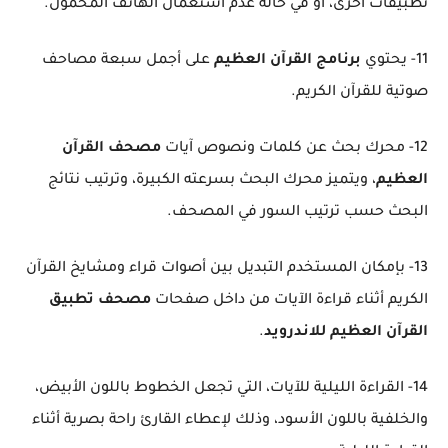
تطبيقات أخرى، أو في حالة عدم استعمال الهاتف المحمول.
11- يحتوي
برنامج القرآن العظيم
على أجمل سبعة مصاحف
صوتية للقرآن الكريم.
12- محرك بحث عن كلمات ونصوص آيات
مصحف القرآن
العظيم
، ويتميز محرك البحث بسرعته الكبيرة، وترتيب نتائج
البحث حسب ترتيب السور في المصحف.
13- بإمكان المستخدم التبديل بين أصوات قراء ومشايخ القرآن
الكريم أثناء قراءة الآيات من داخل صفحات
مصحف تطبيق
القرآن العظيم للاندرويد
.
14- القراءة الليلية للآيات، التي تجعل الخطوط باللون الأبيض،
والخلفية باللون الأسود، وذلك لإعطاء القارئ راحة بصرية أثناء