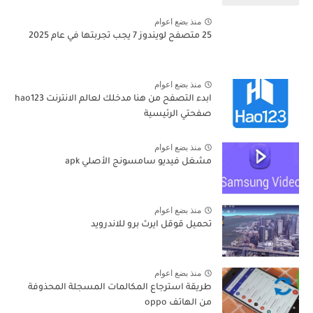
منذ بضع اعوام
25 متصفح لويندوز 7 يجب تجربتها في عام 2025
منذ بضع اعوام
ابدء التصفح من هنا مدخلك لعالم الانترنت hao123
صفحتي الرئيسية
منذ بضع اعوام
مشغل فيديو سامسونج الأصلي apk
منذ بضع اعوام
تحميل قوقل ايرث برو للاندرويد
منذ بضع اعوام
طريقة استرجاع المكالمات المسجلة المحذوفة
من الهاتف oppo