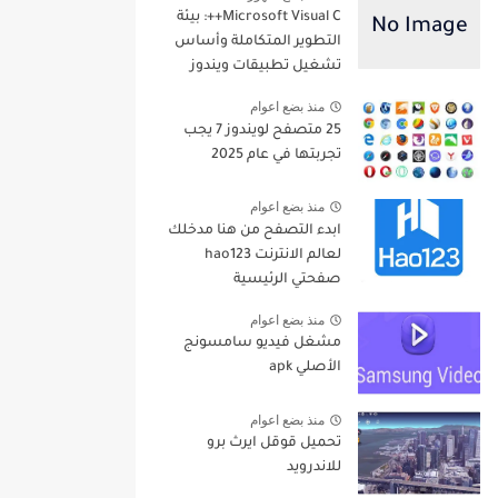
Microsoft Visual C++: بيئة
التطوير المتكاملة وأساس
تشغيل تطبيقات ويندوز
منذ بضع اعوام
25 متصفح لويندوز 7 يجب
تجربتها في عام 2025
منذ بضع اعوام
ابدء التصفح من هنا مدخلك
لعالم الانترنت hao123
صفحتي الرئيسية
منذ بضع اعوام
مشغل فيديو سامسونج
الأصلي apk
منذ بضع اعوام
تحميل قوقل ايرث برو
للاندرويد