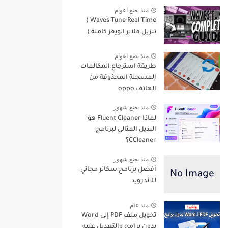
منذ بضع اعوام
Waves Tune Real Time (
تنزيل فلاتر الويفز كاملة )
منذ بضع اعوام
طريقة استرجاع المكالمات
المسجلة المحذوفة من
الهاتف oppo
منذ بضع شهور
لماذا Fluent Cleaner هو
البديل المثالي لبرنامج
CCleaner؟
منذ بضع شهور
أفضل برنامج سكانر مجاني
للاندرويد
منذ عام
تحويل ملف PDF إلى Word
بدون برامج والتعديل عليه