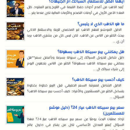
أيهما أفضل للاستثمار، السبائك أم الجنيهات؟
يُعد الذهب من أقدم أدوات حفظ القيمة في التاريخ.وعبر العقود، ظل
الملاذ الآمن الأول في أوقات التضخم والأزمات المالية.لكن عندما يقر ...
ما هو الذهب الذي لا يلبس؟
الدليل الموسّع لفهم الذهب غير المخصص للزينة والاستثمار الذكي
يبحث الكثير من الناس عن الذهب. لكن ليس كل من يشتري الذهب يريد
أن ي ...
هل يمكنني بيع سبيكة الذهب بسهولة؟
دليل شامل لتحويل السبائك إلى سيولة بسرعة وبأفضل سعر**هل
يمكنني بيع سبيكة الذهب بسهولة؟ الكثير من الناس يتجهون اليوم
إلى شراء سبائك ال ...
كيف أحسب بيع سبيكة الذهب؟
الدليل الشامل لمعرفة السعر الحقيقي قبل البيع خطوة بخطوة
يتساءل الكثير من المستثمرين والأفراد: كيف أحسب بيع سبيكة الذهب؟
السؤال ...
سعر بيع سبيكه الذهب عيار 24؟ (دليل موسّع
للمستثمرين)
تزداد عمليات البحث يوميًا عن سعر بيع سبيكه الذهب عيار 24؟ فهذا
السؤال يُعتبر المدخل الأساسي لكل من يفكر في دخول عالم