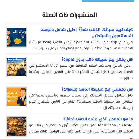
المنشورات ذات الصلة
كيف تبيع سبائك الذهب نقداً؟ | دليل شامل وموسع
للمستثمرين والمبتدئين
في عالم تزداد فيه التقلبات الاقتصادية، يظل الذهب واحداً من أكثر
الأدوات الاستثمارية أماناً عبر التاريخ. ومع ارتفاع الإقبال على شراء ا ...
هل يمكن بيع سبيكة ذهب بدون فاتورة؟
دليل شامل وموسّع لفهم الحقيقة من جميع الزوايا الاستثمار في
الذهب يُعد من أكثر أشكال الادخار أمانًا على المدى الطويل. وخاصة
سبائ ...
هل يمكنني بيع سبيكة الذهب بسهولة؟
دليل شامل لتحويل السبائك إلى سيولة بسرعة وبأفضل سعر**هل
يمكنني بيع سبيكة الذهب بسهولة؟ الكثير من الناس يتجهون اليوم
إلى شراء سبائك ال ...
ما هو المعدن الذي يشبه الذهب تمامًا؟
عندما ترى معدنًا لامعًا بلون ذهبي جذّاب، أول ما يخطر في بالك هو
الذهب. لكن المفاجأة؟ ليس كل ما يلمع ذهبًا. في الواقع، هناك معادن
...