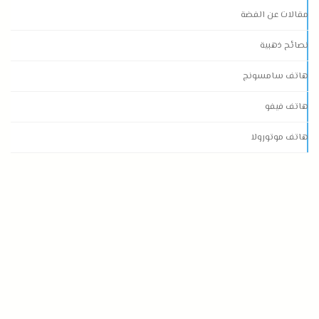
مقالات عن الفضة
نصائح ذهبية
هاتف سامسونج
هاتف فيفو
هاتف موتورولا