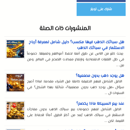
شارك على تويتر
المنشورات ذات الصلة
هل سبائك الذهب فيها مكسب؟ دليل شامل لمعرفة أرباح
الاستثمار في سبائك الذهب
يبحث كثير من الناس عن طرق آمنة لحفظ أموالهم وتنميتها، خصوصاً
في ظل التقلبات الاقتصادية وارتفاع معدلات التضخم في العالم. ومن
بين ...
هل يوجد ذهب بدون مصنعية؟
الدليل الشامل لفهم الحقيقة كاملة قبل الشراء مقدمة: لماذا أصبح
سؤال «هل يوجد ذهب بدون مصنعية؟» شائعًا بهذا الشكل؟ في
السنوات ال ...
عند بيع السبيكة ماذا يخصم؟
الدليل الشامل لفهم خصومات بيع سبائك الذهب بدون مفاجآت
الاستثمار في سبائك الذهب يُعد من أكثر الطرق أمانًا للحفاظ على
القيمة. لكن ...