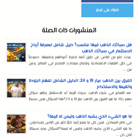
شارك على تويتر
المنشورات ذات الصلة
هل سبائك الذهب فيها مكسب؟ دليل شامل لمعرفة أرباح
الاستثمار في سبائك الذهب
يبحث كثير من الناس عن طرق آمنة لحفظ أموالهم وتنميتها، خصوصاً
في ظل التقلبات الاقتصادية وارتفاع معدلات التضخم في العالم. ومن
بين ...
الفرق بين الذهب عيار 18 و 24: الدليل الشامل لفهم الجودة
والقيمة والاستخدام
عند التفكير في شراء الذهب، سواء للزينة أو للاستثمار، يظهر سؤال
مهم جدًا: ما هو الفرق بين الذهب عيار 18 و 24؟هذا السؤال ليس بسيطً
...
ما هو الشيء الذي يشبه الذهب وليس له قيمة؟
في عالم المعادن، ليس كل ما يلمع يُعد كنزًا.كثير من الناس يتساءلون:
ما هو الشيء الذي يشبه الذهب وليس له قيمة؟السؤال يبدو بسيطًا،
لكن خل ...