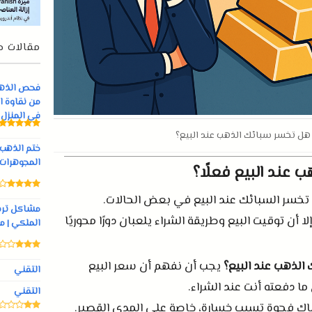
مقالات ج
فحص الذهب 
من نقاوة ا
في المنزل
هل تخسر سبائك الذهب عند البيع؟
المجوهرات
 عند البيع فعلًا؟
تخسر السبائك عند البيع في بعض الحالات
.
مشاكل ترس
ا أن توقيت البيع وطريقة الشراء يلعبان دورًا محوريًا
الملكي | م
لذهب عند البيع؟
يجب أن نفهم أن سعر البيع
التقني
ا دفعته أنت عند الشراء
.
التقني
اك فجوة تسبب خسارة، خاصة على المدى القصير
.