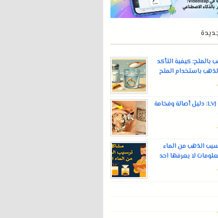
ديدة
بالملح: كيفية التأكد
لذهب باستخدام الملح
ختم الذهب LVJ: دليل أصالة وفخامة
يب الذهب من الماء
علومات لا يعرفها احد