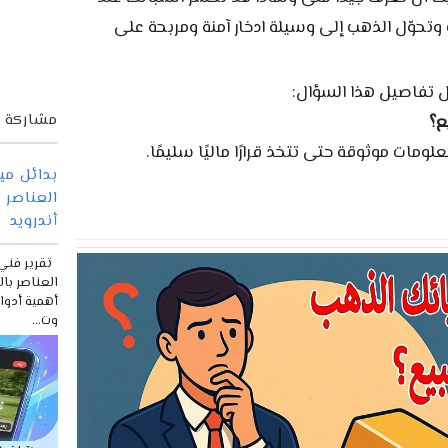
وتحوّل الذهب إلى وسيلة ادخار آمنة ومربحة على
 تفاصيل هذا السؤال
:
مشاركة م
ع؟
مات موثوقة حتى تتخذ قرارًا ماليًا سليمًا
.
العناصر 
أندرويد
العناصر با
أهمية أدوات
وت...