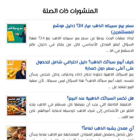
المنشورات ذات الصلة
سعر بيع سبيكه الذهب عيار 24؟ (دليل موسّع
للمستثمرين)
تزداد عمليات البحث يوميًا عن سعر بيع سبيكه الذهب عيار 24؟ فهذا
السؤال يُعتبر المدخل الأساسي لكل من يفكر في دخول عالم
الاستثمار في الذ ...
كيف أبيع سبائك الذهب؟ دليل احترافي شامل للحصول
على أعلى سعر دون خسارة
بيع السبائك الذهبية خطوة تحتاج ذكاء واحتراف. وكل شخص يسأل
نفسه: كيف أبيع سبائك الذهب؟ هذا السؤال ليس بسيطًا… لأن عملية
البيع تعتمد عل ...
هل تخسر السبائك الذهبية عند البيع؟
الحقيقة الكاملة التي يجب أن يعرفها كل مستثمر في الذهب يتجه
الكثير من الأشخاص إلى شراء الذهب كوسيلة لحماية أموالهم. لكن
عند التف ...
أي معدن يشبه الذهب تماماً؟
دليل شامل ومفصل لفهم المعادن المتشابهة مع الذهب عندما يسأل