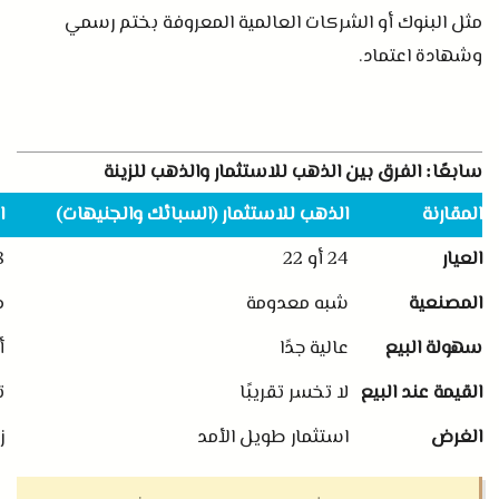
مثل البنوك أو الشركات العالمية المعروفة بختم رسمي
وشهادة اعتماد
.
سابعًا
الفرق بين الذهب للاستثمار والذهب للزينة
:
المقارنة
الذهب للاستثمار
(
السبائك والجنيهات
)
ا
العيار
24
أو
22
8
المصنعية
شبه معدومة
م
سهولة البيع
عالية جدًا
أ
القيمة عند البيع
لا تخسر تقريبًا
ت
الغرض
استثمار طويل الأمد
ز