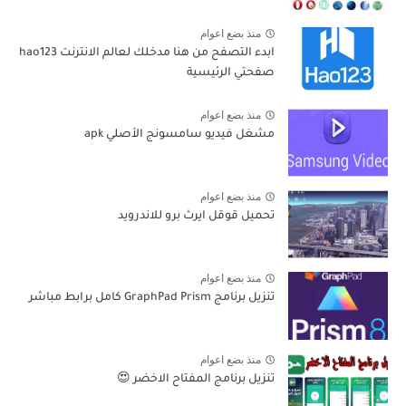
منذ بضع اعوام
ابدء التصفح من هنا مدخلك لعالم الانترنت hao123
صفحتي الرئيسية
منذ بضع اعوام
مشغل فيديو سامسونج الأصلي apk
منذ بضع اعوام
تحميل قوقل ايرث برو للاندرويد
منذ بضع اعوام
تنزيل برنامج GraphPad Prism كامل برابط مباشر
منذ بضع اعوام
تنزيل برنامج المفتاح الاخضر 😍