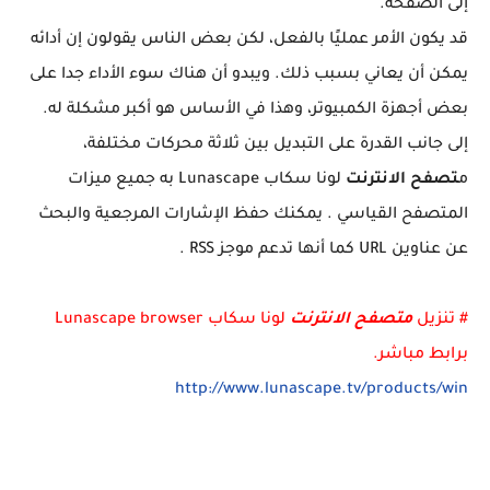
إلى الصفحة.
قد يكون الأمر عمليًا بالفعل، لكن بعض الناس يقولون إن أدائه
يمكن أن يعاني بسبب ذلك. ويبدو أن هناك سوء الأداء جدا على
بعض أجهزة الكمبيوتر، وهذا في الأساس هو أكبر مشكلة له.
إلى جانب القدرة على التبديل بين ثلاثة محركات مختلفة،
م
تصفح الانترنت
لونا سكاب Lunascape به جميع ميزات
المتصفح القياسي . يمكنك حفظ الإشارات المرجعية والبحث
عن عناوين URL كما أنها تدعم موجز RSS .
# تنزيل
متصفح الانترنت
لونا سكاب Lunascape browser
برابط مباشر.
http://www.lunascape.tv/products/win