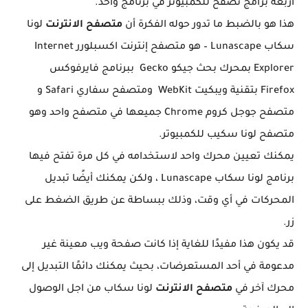
أربعة برامج تصفح للكمبيوتر في برنامج واحد.
هذا هو بالضبط ما تدور حوله الفكرة أن
متصفح الانترنت
لونا
سكاب Lunascape – هو متصفح إنترنت اكسبلورر Internet
Explorer بمحرك بحث جيكو Gecko ببرنامج فايرفوكس
Firefox بتقنية ويبكيت WebKit ومتصفح سفاري Safari و
متصفح جوجل كروم Chrome جميعها في متصفح واحد وهو
متصفح لونا سكيب للكمبيوتر.
يمكنك تعيين محرك واحد لاستخدامه في كل مرة تفتح فيها
برنامج لونا سكاب Lunascape ، ولكن يمكنك أيضًا تبديل
المحركات في أي وقت، وذلك ببساطة عن طريق الضغط على
زر.
قد يكون هذا مفيدًا للغاية إذا كانت صفحة ويب معينة غير
مدعومة في أحد المستعرضات، بحيث يمكنك دائمًا التبديل إلى
محرك آخر في
متصفح الانترنت
لونا سكاب من اجل الوصول