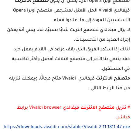
لمتصفح اوبرا Opera الآن، يمكن أن يكون
متصفح الانترنت
فيفالدي Vivaldi الحل الأمثل لمشجعي متصقح اوبرا Opera
الأساسيين للعودة إلى ما اعتادوا فعله.
لا يزال فيفالدي متصفح انترنت شابًا نسبيًا، مما يعني أنه يمكن
إجراء العديد من التحسينات.
لذلك إذا استمر الفريق الذي يقف وراءه في القيام بعمل جيد،
فقد ينتهي بنا الأمر إلى متصفح انتلانت أفضل وأكثر تنافسية
في المستقبل.
متصفح الانترنت
فيفالدي Vivaldi متاح مجانًا، ويمكنك تنزيله
من هذا الرابط التالي.
# تنزيل
متصفح الانترنت
فيفالدي Vivaldi browser برابط
مباشر.
https://downloads.vivaldi.com/stable/Vivaldi.2.11.1811.47.exe