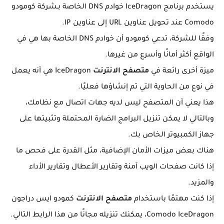
يستخدم برنامج IceDragon خوادم DNS الخاصة بـشركة كومودو
Comodo عند تحويل عناوين URL إلى عناوين IP.
وفقًا للشركة، تدعي كومودو أن خوادم DNS الخاصة بها هي في
الواقع أكثر أمانًا وأسرع من غيرها.
ميزة أخرى رائعة في
متصفح الانترنت
IceDragon هي أنه يعمل
في نوع من الحاوية التي تم إنشاؤها فعليًا.
هذا يعني أن المتصفح ليس لديه جهات اتصال مع نظامك،
وبالتالي لا يمكن تنزيل البرامج الضارة المحتملة وتثبيتها على
جهاز الكمبيوتر الخاص بك.
هناك بعض ميزات الأمان الإضافية، مثل القدرة على فحص ما
إذا كانت صفحات الويب آمنة وتقارير الأعطال وتقارير الأداء
والمزيد.
إذا كنت مهتمًا باستخدام
متصفح الانترنت
كمودو ايس دراجون
Comodo IceDragon، يمكنك تنزيله مجانًا من هذا الرابط التالي.