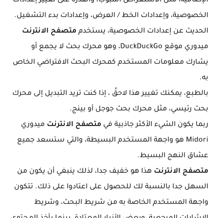
الإضافية، مثل الاستعراض المبوب، والقدرة على تغيير إعدادات
الخصوصية، وإعدادات الخط / العرض، وإعدادات بدء التشغيل.
الحديث عن إعدادات الخصوصية، يستخدم
متصفح الانترنت
ميدوري موقع DuckDuckGo، وهو محرك بحث لا يجمع أو
يشارك معلومات المستخدم كمحرك البحث الافتراضي الخاص
به.
بالطبع، يمكنك تغيير هذا لاحقً ، إذا كنت تريد التبديل إلى محرك
بحث رئيسي، مثل محرك بحث جوجل أو بينج.
ربما يكون الشيء الأكثر جاذبية في
متصفح الانترنت
ميدوري
Midori هو واجهة المستخدم البسيطة، والتي ستسعد جميع
عشاق النهج البسيط.
متصفح الانترنت
هذا هو خفيف جدا، لذلك ينبغي أن يكون من
السهل جدا بالنسبة لك للحصول على اعتادوا على ذلك. تتكون
واجهة المستخدم الخاصة به من شريط البحث، وشريط