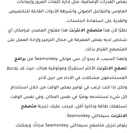
بعض القدرات الإضافية، مثل إدارة كلمات المرور وإيماءات
الماوس والتفاعل الصوتي وأشرطة الأدوات القابلة للتخصيص
والقدرة على استعادة الجلسات.
نظرًا لأن هذا
متصفح الانترنت
هذا مفتوح المصدر، فبإمكان أي
شخص لديه بعض المعرفة في مجال الترميز وإرادة العمل على
المتصفح القيام بذلك.
ولهذا السبب، لا يبدو أن سي مونكي Seamonkey من
برامج
تصفح الانترنت
الأكثر استقرارًا وموثوقية هناك، حيث قد يلاحظ
المستخدمون مشكلات في الأداء من حين لآخر.
ولكن إذا كنت ترغب في توفير بعض الوقت من خلال استخدام
كل شيء تستخدمه يوميًا في نفس المكان، وفي نفس الوقت
تستهلك طاقة وذاكرة أقل، فيجب عليك تجربة
متصفح
الانترنت
سيماكني Seamonkey.
يتوفر تنزيل متصفح سيماكني Seamonkey مجانًا، ويمكنك