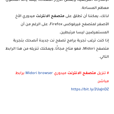
الإشارات المرجعية، وبعض الأزرار المعتادة، بينما يأخذ المحتوى
معظم المساحة.
لذلك، يمكننا أن تطلق على
متصفح الانترنت
ميدوري الأخ
الأصغر لمتصفح فيرفوكس Firefox، على الرغم من أن
المستعرضين ليسا مرتبطين.
إذا كنت ترغب تجربة برامج تصفح نت جديدة أنصحك بتجربة
متصفح Midori، فهو متاح مجانًا، ويمكنك تنزيله من هذا الرابط
التالي.
# تنزيل
متصفح الانترنت
ميدوري
Midori browser
برابط
مباشر
.
https://bit.ly/2UaJnDZ